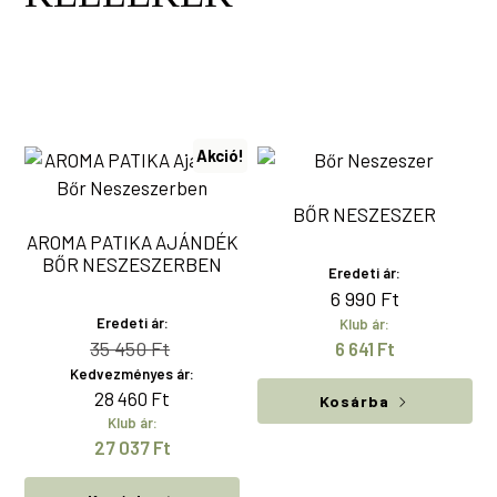
Akció!
BŐR NESZESZER
AROMA PATIKA AJÁNDÉK
BŐR NESZESZERBEN
Eredeti ár:
6 990
Ft
Eredeti ár:
Klub ár:
Original
Current
35 450
Ft
6 641
Ft
Kedvezményes ár:
price
price
28 460
Ft
Kosárba
was:
is:
Klub ár:
35
28
27 037
Ft
450 Ft.
460 Ft.