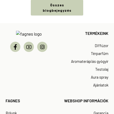
Összes
blogbejegyzés
Footer
TERMÉKEINK
Diffúzor
Térparfüm
Aromaterápiás gyógyír
Testolaj
Aura spray
Ajánlatok
FAGNES
WEBSHOP INFORMÁCIÓK
Rólunk
Garancia