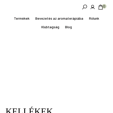
Skip
Ugrás
0
to
a
main
lábléchez
Termékek
Bevezetés az aromaterápiába
Rólunk
content
Klubtagság
Blog
KELLÉKEK