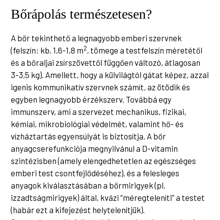
Bőrápolás természetesen?
A bőr tekinthető a legnagyobb emberi szervnek
2
(felszín: kb. 1,6-1,8 m
, tömege a testfelszín méretétől
és a bőraljai zsírszövettől függően változó, átlagosan
3-3,5 kg). Amellett, hogy a külvilágtól gátat képez, azzal
igenis kommunikatív szervnek számít, az ötödik és
egyben legnagyobb érzékszerv. Továbbá egy
immunszerv, ami a szervezet mechanikus, fizikai,
kémiai, mikrobiológiai védelmét, valamint hő- és
vízháztartás egyensúlyát is biztosítja. A bőr
anyagcserefunkciója megnyilvánul a D-vitamin
szintézisben (amely elengedhetetlen az egészséges
emberi test csontfejlődéséhez), és a felesleges
anyagok kiválasztásában a bőrmirigyek (pl.
izzadtságmirigyek) által, kvázi “méregteleníti” a testet
(habár ezt a kifejezést helytelenítjük).