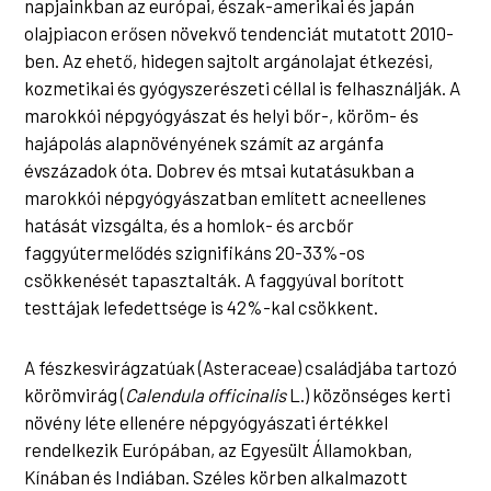
napjainkban az európai, észak-amerikai és japán
olajpiacon erősen növekvő tendenciát mutatott 2010-
ben. Az ehető, hidegen sajtolt argánolajat étkezési,
kozmetikai és gyógyszerészeti céllal is felhasználják. A
marokkói népgyógyászat és helyi bőr-, köröm- és
hajápolás alapnövényének számít az argánfa
évszázadok óta. Dobrev és mtsai kutatásukban a
marokkói népgyógyászatban említett acneellenes
hatását vizsgálta, és a homlok- és arcbőr
faggyútermelődés szignifikáns 20-33%-os
csökkenését tapasztalták. A faggyúval borított
testtájak lefedettsége is 42%-kal csökkent.
A fészkesvirágzatúak (Asteraceae) családjába tartozó
körömvirág (
Calendula officinalis
L.) közönséges kerti
növény léte ellenére népgyógyászati értékkel
rendelkezik Európában, az Egyesült Államokban,
Kínában és Indiában. Széles körben alkalmazott