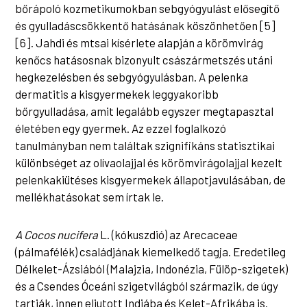
bőrápoló kozmetikumokban sebgyógyulást elősegítő
és gyulladáscsökkentő hatásának köszönhetően [5]
[6]. Jahdi és mtsai kísérlete alapján a körömvirág
kenőcs hatásosnak bizonyult császármetszés utáni
hegkezelésben és sebgyógyulásban. A pelenka
dermatitis a kisgyermekek leggyakoribb
bőrgyulladása, amit legalább egyszer megtapasztal
életében egy gyermek. Az ezzel foglalkozó
tanulmányban nem találtak szignifikáns statisztikai
különbséget az olívaolajjal és körömvirágolajjal kezelt
pelenkakiütéses kisgyermekek állapotjavulásában, de
mellékhatásokat sem írtak le.
A Cocos nucifera
L. (kókuszdió) az Arecaceae
(pálmafélék) családjának kiemelkedő tagja. Eredetileg
Délkelet-Ázsiából (Malajzia, Indonézia, Fülöp-szigetek)
és a Csendes Óceáni szigetvilágból származik, de úgy
tartják, innen eljutott Indiába és Kelet-Afrikába is.