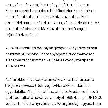
az egyénre és az egészségügyi ellátórendszerre.
Érdemes ezért a páciens bőrtüneteinek pszichés és
neurológiai hátterét is kezelni, azaz holisztikus
szemléletmóddal közelíteni az egyén kezeléséhez . Az
aromaterápiának is kiaknázatlan lehetőségei
rejlenének e téren.
A következőkben pár olyan gyógynövényt szeretnék
bemutatni, melynek hatóanyagait a tudományosan
alátámasztott kozmetikai ipar és gyógyszeripar is
alkalmazza:
A „Marokkó folyékony aranyá”-nak tartott argánfa
(
Argania spinosa
) Délnyugat-Marokkó endémiás
egyedülálló, 21 millió fát is számláló „Argánerdő” nevű
biotópot alkotó növénye, amelyet 1998-ban az UNESCO
védett területté nyilvánított. Az argánolaj fogyasztása