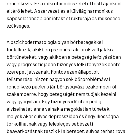
rendelkezik. Ez a mikrobiomösszetétel testtájanként
eltérő lehet. A szervezet és a külvilág harmonikus
kapcsolatához a bőr intakt struktúrája és működése
szükséges.
A pszichodermatológia olyan bőrbetegekkel
foglalkozik, akikben pszichés faktorok váltják ki a
bőrtüneteket, vagy akikben a betegség lefolyásában
vagy progressziójában bizonyos lelki tényezők döntő
szerepet játszanak. Fontos ezen állapotok
felismerése, hiszen nagyon sok bőrproblémával
rendelkező páciens jár bőrgyógyász szakemberről
szakemberre, hogy betegségét nem tudják kezelni
vagy gyógyítani. Egy bizonyos idő után pedig
elviselhetetlenné válnak a megoldatlan tünetek,
melyek akár súlyos depresszióba és öngyilkosságba
torkollhatnak vagy felesleges sebészeti
beavatkozásnak teszik ki a beteget, súlyos terhet róva