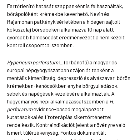
Fertőtlenítő hatását szappanként is felhasználták,
bőrápolóként krémekbe keverhető. Nevin és
Rajamohan patkánykísérletében a hidegen sajtolt
kókuszolaj bőrsebeken alkalmazva 10 nap alatt
gyorsabb hámosodást eredményezett a nem kezelt
kontroll csoporttal szemben.
Hypericum perforatum
L. (orbáncfű) a magyar és
európai népgyógyászatban szájon át teaként a
mentális kimerültség, depresszió és alvászavar, bőrön
krémekben-kenőcsökben enyhe bőrgyulladások,
sebek és napégések kezelésére alkalmazták. A
hagyományos népi alkalmazással szemben a
H.
perforatum
evidence-based megalapozott
kutatásokkal és fitoterápiás sikertörténettel
rendelkezik. Kontraindikációt jelent a növényre való
ismert túlérzékenység. Fontos dokumentált