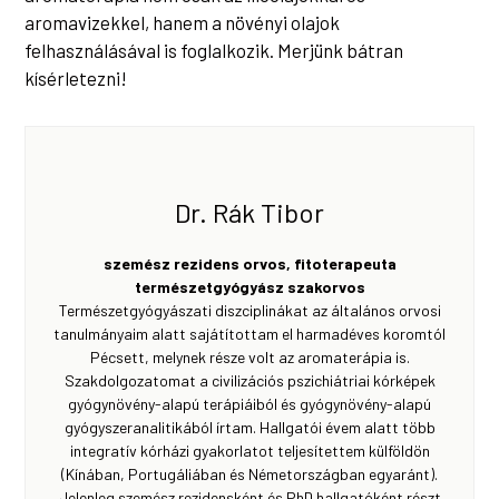
aromavizekkel, hanem a növényi olajok
felhasználásával is foglalkozik. Merjünk bátran
kísérletezni!
Dr. Rák Tibor
szemész rezidens orvos, fitoterapeuta
természetgyógyász szakorvos
Természetgyógyászati diszciplinákat az általános orvosi
tanulmányaim alatt sajátítottam el harmadéves koromtól
Pécsett, melynek része volt az aromaterápia is.
Szakdolgozatomat a civilizációs pszichiátriai kórképek
gyógynövény-alapú terápiáiból és gyógynövény-alapú
gyógyszeranalitikából írtam. Hallgatói évem alatt több
integratív kórházi gyakorlatot teljesítettem külföldön
(Kínában, Portugáliában és Németországban egyaránt).
Jelenleg szemész rezidensként és PhD hallgatóként részt