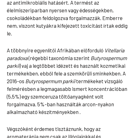
az antimikrobiális hatásért. A termést az
élelmiszeriparban nyersen vagy édességekben,
csokoládékban feldolgozva forgalmazzák. Emberre
nem, viszont kutyákra kifejezett toxicitást írtak eddig
le.
A többnyire egyenlítői Afrikában előforduló
Vitellaria
paradoxa
(régebbi taxonómia szerint
Butyrospermum
parkii
) vaj a legtöbbet idézett és használt kozmetikai
termékekben, ebből fele a szemkörüli sminkekben. A
2016-os
Butyrospermum parkii
termékeket vizsgáló
felmérésben a legmagasabb ismert koncentrációban
(5,5%) egy szemceruza töltőanyagként volt
forgalmazva. 5%-ban használták arcon-nyakon
alkalmazható készítményekben .
Végszóként érdemes tisztáznunk, hogy az
aromaterápia nem csak az illóolajokkal és