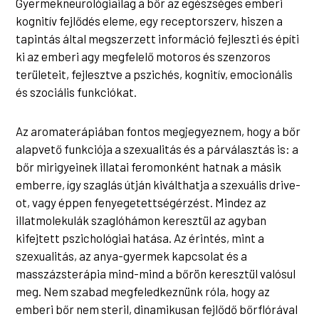
Gyermekneurológiailag a bőr az egészséges emberi
kognitív fejlődés eleme, egy receptorszerv, hiszen a
tapintás által megszerzett információ fejleszti és építi
ki az emberi agy megfelelő motoros és szenzoros
területeit, fejlesztve a pszichés, kognitív, emocionális
és szociális funkciókat.
Az aromaterápiában fontos megjegyeznem, hogy a bőr
alapvető funkciója a szexualitás és a párválasztás is: a
bőr mirigyeinek illatai feromonként hatnak a másik
emberre, így szaglás útján kiválthatja a szexuális drive-
ot, vagy éppen fenyegetettségérzést. Mindez az
illatmolekulák szaglóhámon keresztül az agyban
kifejtett pszichológiai hatása. Az érintés, mint a
szexualitás, az anya-gyermek kapcsolat és a
masszázsterápia mind-mind a bőrön keresztül valósul
meg. Nem szabad megfeledkeznünk róla, hogy az
emberi bőr nem steril, dinamikusan fejlődő bőrflórával