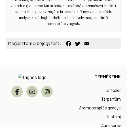
veszek a glaucoma kutatásban, továbbá a szemészet mellett
szemtréning szakvizsgára is készülök. 7 nyelven beszélek,
melyek közül legbüszkébb a kínai nyelv magas szintű
ismeretére vagyok.
F
T
E
Megosztom a bejegyzést:
a
w
m
c
i
a
e
t
i
b
t
l
o
e
Footer
o
r
k
TERMÉKEINK
Diffúzor
Térparfüm
Aromaterápiás gyógyír
Testolaj
Aura spray