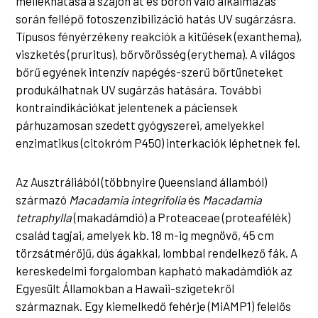
mellékhatása a szájon át és bőrön való alkalmazás
során fellépő fotoszenzibilizáció hatás UV sugárzásra.
Típusos fényérzékeny reakciók a kitüések (exanthema),
viszketés (pruritus), bőrvörösség (erythema). A világos
bőrű egyének intenzív napégés-szerű bőrtüneteket
produkálhatnak UV sugárzás hatására. További
kontraindikációkat jelentenek a páciensek
párhuzamosan szedett gyógyszerei, amelyekkel
enzimatikus (citokróm P450) interkaciók léphetnek fel.
Az Ausztráliából (többnyire Queensland államból)
származó
Macadamia integrifolia
és
Macadamia
tetraphylla
(makadámdió) a Proteaceae (proteafélék)
család tagjai, amelyek kb. 18 m-ig megnövő, 45 cm
törzsátmérőjű, dús ágakkal, lombbal rendelkező fák. A
kereskedelmi forgalomban kapható makadámdiók az
Egyesült Államokban a Hawaii-szigetekről
származnak. Egy kiemelkedő fehérje (MiAMP1) felelős