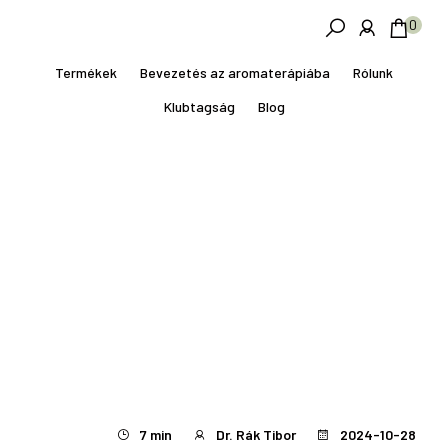
Skip
Ugrás
0
to
a
main
lábléchez
Termékek
Bevezetés az aromaterápiába
Rólunk
content
Klubtagság
Blog
7 min
Dr. Rák Tibor
2024-10-28