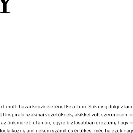
Y
rt multi hazai képviseleténél kezdtem. Sok évig dolgoztam o
 inspiráló szakmai vezetőknek, akikkel volt szerencsém eg
m az önismereti utamon, egyre biztosabban éreztem, hogy n
foglalkozni, ami nekem számít és értékes, még ha ezek nagy