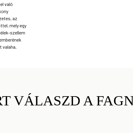
l való
kony
zetes, az
ttel, mely egy
-lélek-szellem
r emberének
t valaha.
RT VÁLASZD A FAGN