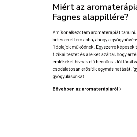
Miért az aromaterápi
Fagnes alappillére?
Amikor elkezdtem aromaterápiát tanulni,
beleszerettem abba, ahogy a gyógynövén
illóolajok működnek. Egyszerre képesek 
fizikai testet és a lelket azáltal, hogy érz
emlékeket hívnak elő bennünk. Jól társítv
csodálatosan erősítik egymás hatását, így
gyógyulásunkat.
Bővebben az aromaterápiáról