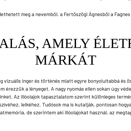
lethetett meg a nevemből, a Fertőszögi Ágnesből a Fagnes
ALÁS, AMELY ÉLET
MÁRKÁT
g vizuális inger és történés miatt egyre bonyolultabbá és 
m érezzük a lényeget. A nagy nyomás ellen sokan úgy véde
einket. Az illóolajok tapasztalatom szerint különleges term
szívéhez, lelkéhez. Tudósok ma is kutatják, pontosan hogy
latmemória, de szerintem aki illóolajokat használ, az megta