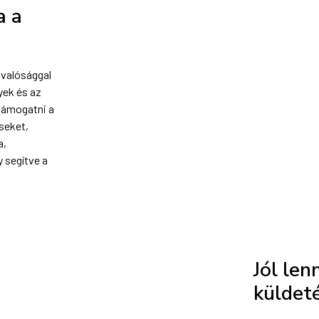
a a
 valósággal
yek és az
támogatni a
éseket,
a,
 segítve a
Jól lenn
küldet