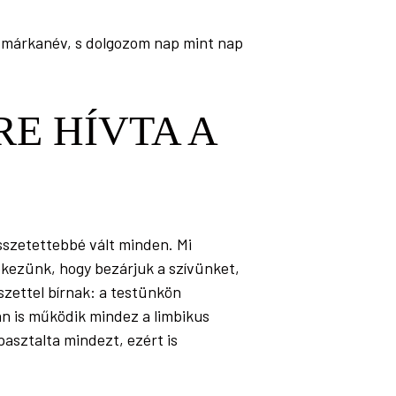
 márkanév, s dolgozom nap mint nap
RE HÍVTA A
összetettebbé vált minden. Mi
kezünk, hogy bezárjuk a szívünket,
észettel bírnak: a testünkön
an is működik mindez a limbikus
pasztalta mindezt, ezért is