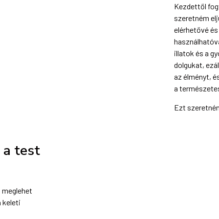
Kezdettől fog
szeretném elj
elérhetővé és
használhatóvá
illatok és a 
dolgukat, ezá
az élményt, é
a természete
Ezt szeretnén
a test
l meglehet
 keleti