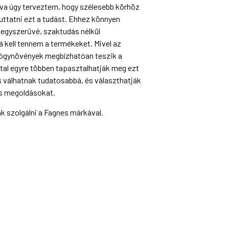
va úgy terveztem, hogy szélesebb körhöz
uttatni ezt a tudást. Ehhez könnyen
 egyszerűvé, szaktudás nélkül
 kell tennem a termékeket. Mivel az
gyógynövények megbízhatóan teszik a
ltal egyre többen tapasztalhatják meg ezt
s válhatnak tudatosabbá, és választhatják
s megoldásokat.
k szolgálni a Fagnes márkával.