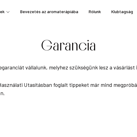
ek
Bevezetés az aromaterápiába
Rólunk
Klubtagság
Garancia
egaranciát vállalunk, melyhez szükségünk lesz a vásárlást 
sználati Utasításban foglalt tippeket már mind megpróbált
on.