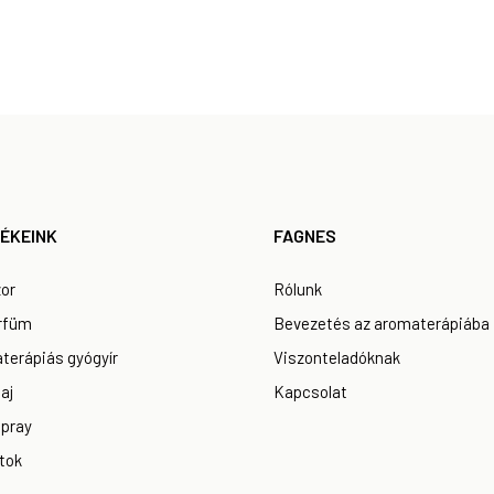
ÉKEINK
FAGNES
zor
Rólunk
rfüm
Bevezetés az aromaterápiába
terápiás gyógyír
Viszonteladóknak
aj
Kapcsolat
spray
tok