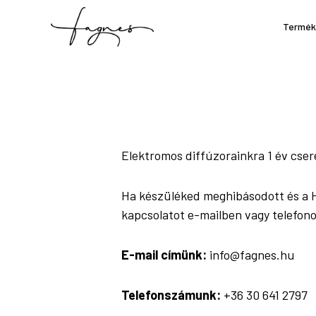
Skip
Ugrás
to
a
Termék
main
lábléchez
content
Elektromos diffúzorainkra 1 év cser
Ha készüléked meghibásodott és a Ha
kapcsolatot e-mailben vagy telefon
E-mail címünk:
info@fagnes.hu
Telefonszámunk:
+36 30 641 2797