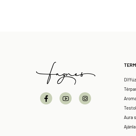
Footer
TERM
Diffú
Térpa
Aroma
Testol
Aura 
Ajánla