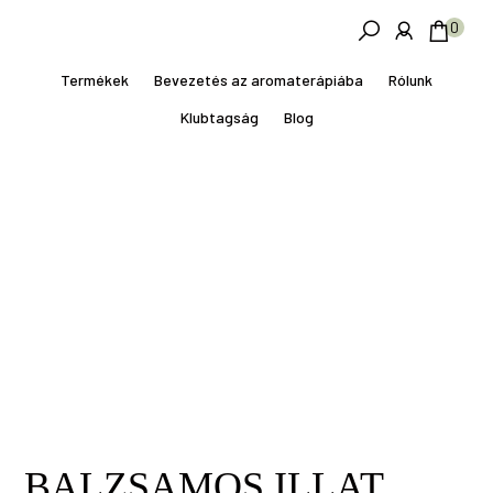
Skip
Ugrás
0
to
a
main
lábléchez
Termékek
Bevezetés az aromaterápiába
Rólunk
content
Klubtagság
Blog
BALZSAMOS ILLAT