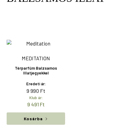
MEDITATION
Térparfüm Balzsamos
Illatjegyekkel
Eredeti ár:
9 990
Ft
Klub ár:
9 491
Ft
Kosárba