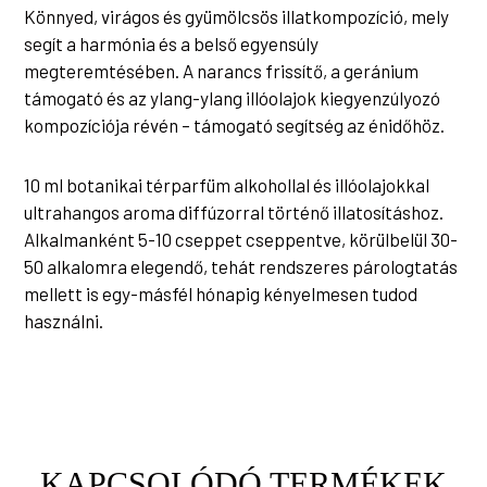
Könnyed, virágos és gyümölcsös illatkompozíció, mely
segít a harmónia és a belső egyensúly
megteremtésében. A narancs frissítő, a geránium
támogató és az ylang-ylang illóolajok kiegyenzúlyozó
kompozíciója révén – támogató segítség az énidőhöz.
10 ml botanikai térparfüm alkohollal és illóolajokkal
ultrahangos aroma diffúzorral történő illatosításhoz.
Alkalmanként 5-10 cseppet cseppentve, körülbelül 30-
50 alkalomra elegendő, tehát rendszeres párologtatás
mellett is egy-másfél hónapig kényelmesen tudod
használni.
KAPCSOLÓDÓ TERMÉKEK