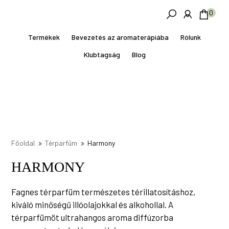
Skip
Ugrás
0
to
a
main
lábléchez
Termékek
Bevezetés az aromaterápiába
Rólunk
content
Klubtagság
Blog
Főoldal
Térparfüm
Harmony
HARMONY
Fagnes térparfüm természetes térillatosításhoz,
kiváló minőségű illóolajokkal és alkohollal. A
térparfümöt ultrahangos aroma diffúzorba