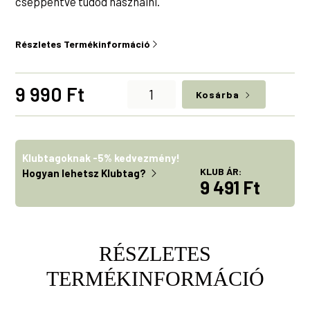
cseppentve tudod használni.
Részletes Termékinformáció
Harmony
9 990
Ft
Kosárba
mennyiség
Klubtagoknak -5% kedvezmény!
KLUB ÁR:
Hogyan lehetsz Klubtag?
9 491 Ft
RÉSZLETES
TERMÉKINFORMÁCIÓ