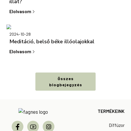
illat?
Elolvasom
2024-10-28
Meditáció, belső béke illóolajokkal
Elolvasom
Összes
blogbejegyzés
Footer
TERMÉKEINK
Diffúzor