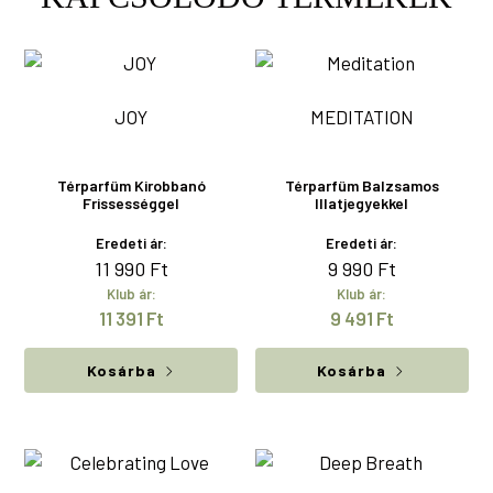
JOY
MEDITATION
Térparfüm Kirobbanó
Térparfüm Balzsamos
Frissességgel
Illatjegyekkel
Eredeti ár:
Eredeti ár:
11 990
Ft
9 990
Ft
Klub ár:
Klub ár:
11 391
Ft
9 491
Ft
Kosárba
Kosárba