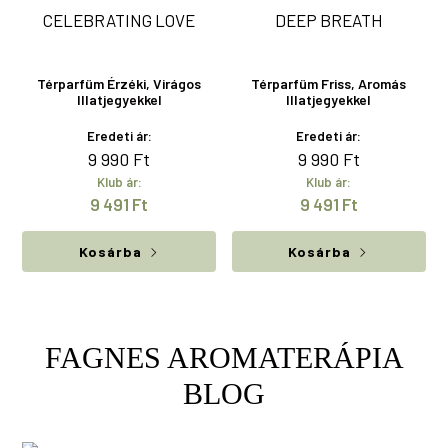
CELEBRATING LOVE
DEEP BREATH
Térparfüm Érzéki, Virágos
Térparfüm Friss, Aromás
Illatjegyekkel
Illatjegyekkel
Eredeti ár:
Eredeti ár:
9 990
Ft
9 990
Ft
Klub ár:
Klub ár:
9 491
Ft
9 491
Ft
Kosárba
Kosárba
FAGNES AROMATERÁPIA
BLOG