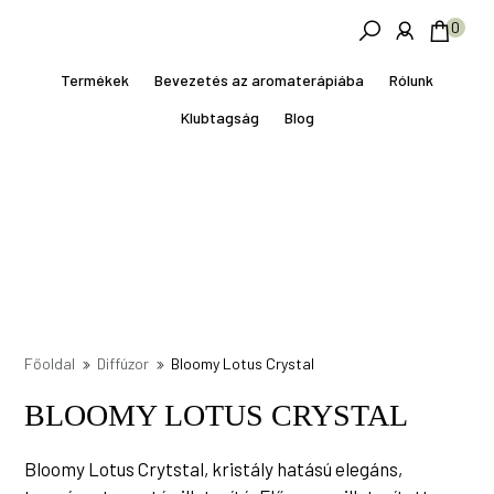
Skip
Ugrás
0
to
a
main
lábléchez
Termékek
Bevezetés az aromaterápiába
Rólunk
content
Klubtagság
Blog
Főoldal
Diffúzor
Bloomy Lotus Crystal
BLOOMY LOTUS CRYSTAL
Bloomy Lotus Crytstal, kristály hatású elegáns,