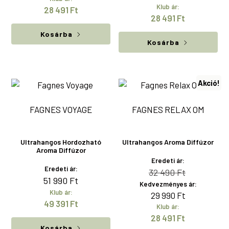
Klub ár:
28 491
Ft
28 491
Ft
Kosárba
Kosárba
Akció!
FAGNES VOYAGE
FAGNES RELAX OM
Ultrahangos Hordozható
Ultrahangos Aroma Diffúzor
Aroma Diffúzor
Eredeti ár:
Eredeti ár:
Original
Current
32 490
Ft
51 990
Ft
Kedvezményes ár:
price
price
Klub ár:
29 990
Ft
was:
is:
49 391
Ft
Klub ár:
32
29
28 491
Ft
490 Ft.
990 Ft.
Kosárba