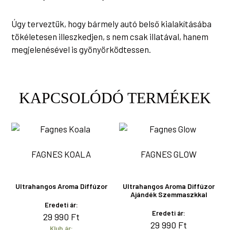
Úgy terveztük, hogy bármely autó belső kialakításába
tökéletesen illeszkedjen, s nem csak illatával, hanem
megjelenésével is gyönyörködtessen.
KAPCSOLÓDÓ TERMÉKEK
FAGNES KOALA
FAGNES GLOW
Ultrahangos Aroma Diffúzor
Ultrahangos Aroma Diffúzor
Ajándék Szemmaszkkal
Eredeti ár:
Eredeti ár:
29 990
Ft
29 990
Ft
Klub ár: