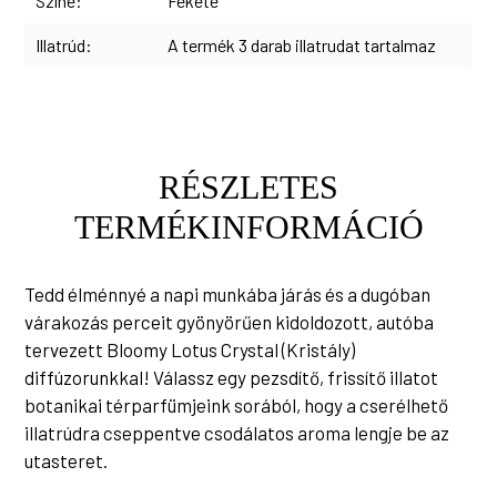
Színe:
Fekete
Illatrúd:
A termék 3 darab illatrudat tartalmaz
RÉSZLETES
TERMÉKINFORMÁCIÓ
Tedd élménnyé a napi munkába járás és a dugóban
várakozás perceit gyönyörűen kidoldozott, autóba
tervezett Bloomy Lotus Crystal (Kristály)
diffúzorunkkal! Válassz egy pezsdítő, frissítő illatot
botanikai térparfümjeink sorából, hogy a cserélhető
illatrúdra cseppentve csodálatos aroma lengje be az
utasteret.