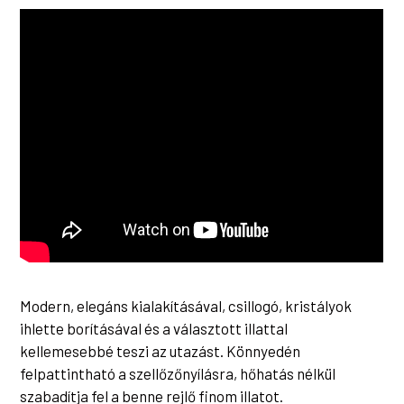
Modern, elegáns kialakításával, csillogó, kristályok
ihlette borításával és a választott illattal
kellemesebbé teszi az utazást. Könnyedén
felpattintható a szellőzőnyílásra, hőhatás nélkül
szabadítja fel a benne rejlő finom illatot.