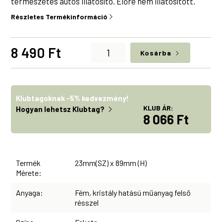
természetes autós illatosító. Előre nem illatosított.
Részletes Termékinformáció
Bloomy
8 490
Ft
Kosárba
Lotus
Crystal
mennyiség
Klubtagoknak -5% kedvezmény!
KLUB ÁR:
Hogyan lehetsz Klubtag?
8 066 Ft
Termék
23mm(SZ) x 89mm (H)
Mérete:
Anyaga:
Fém, kristály hatású műanyag felső
résszel