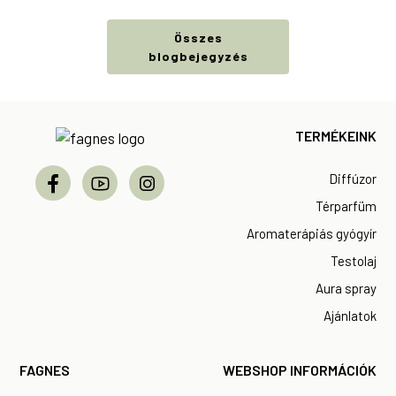
Összes
blogbejegyzés
Footer
TERMÉKEINK
Diffúzor
Térparfüm
Aromaterápiás gyógyír
Testolaj
Aura spray
Ajánlatok
FAGNES
WEBSHOP INFORMÁCIÓK