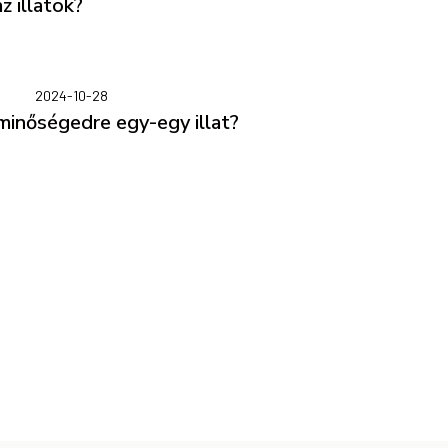
z illatok?
2024-10-28
minőségedre egy-egy illat?