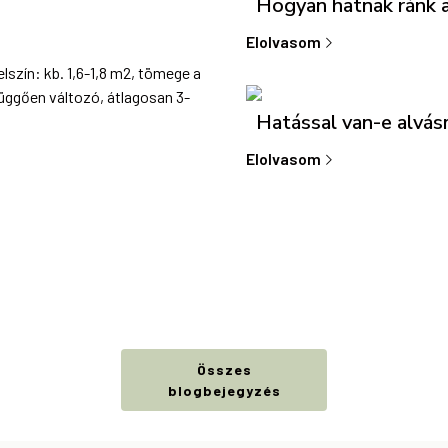
Hogyan hatnak ránk a
Elolvasom
lszín: kb. 1,6-1,8 m2, tömege a
 függően változó, átlagosan 3-
Hatással van-e alvás
Elolvasom
Összes
blogbejegyzés