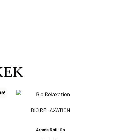
KEK
ió!
BIO RELAXATION
Aroma Roll-On