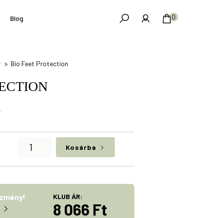
0
Blog
r
Bio Feet Protection
TECTION
Bio
Kosárba
Feet
Protection
mennyiség
ezmény!
KLUB ÁR:
8 066 Ft
?