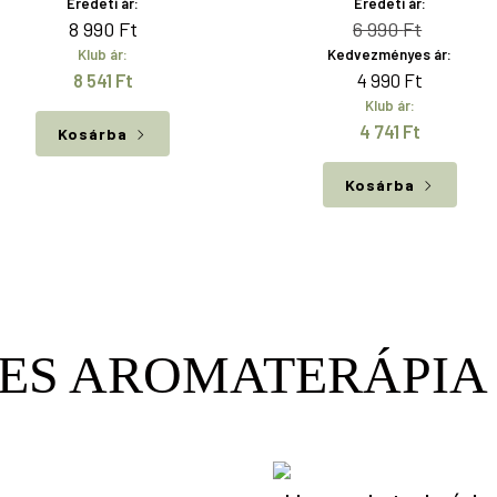
Eredeti ár:
Eredeti ár:
Original
Current
8 990
Ft
6 990
Ft
Klub ár:
Kedvezményes ár:
price
price
8 541
Ft
4 990
Ft
was:
is:
Klub ár:
6
4
4 741
Ft
Kosárba
990 Ft.
990 Ft.
Kosárba
ES AROMATERÁPIA