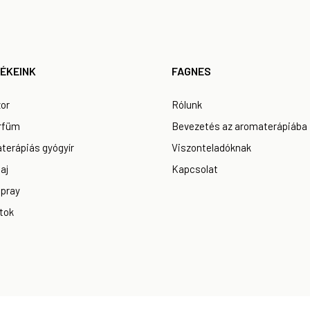
ÉKEINK
FAGNES
zor
Rólunk
rfüm
Bevezetés az aromaterápiába
terápiás gyógyír
Viszonteladóknak
aj
Kapcsolat
spray
tok