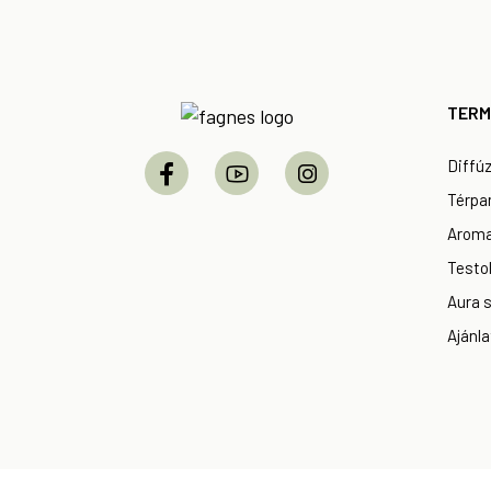
Footer
TERM
Diffú
Térpa
Aroma
Testol
Aura 
Ajánla