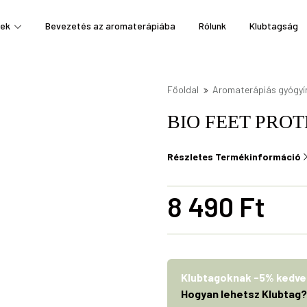
ek
Bevezetés az aromaterápiába
Rólunk
Klubtagság
Főoldal
Aromaterápiás gyógyí
BIO FEET PRO
Részletes Termékinformáció
8 490
Ft
Klubtagoknak -5% kedv
Hogyan lehetsz Klubtag