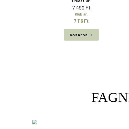
Eredeti ár:
7 490
Ft
Klub ár:
7 116
Ft
Kosárba
FAGN