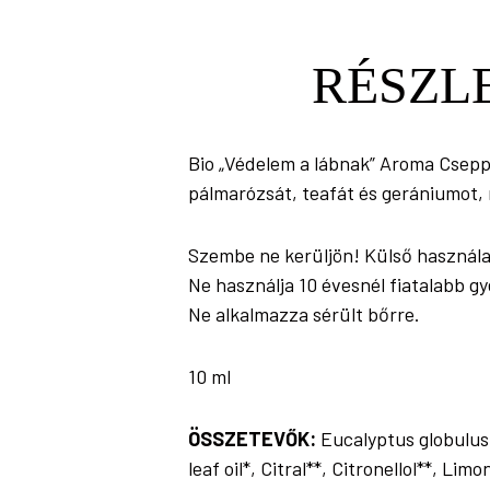
RÉSZL
Bio „Védelem a lábnak” Aroma Cseppe
pálmarózsát, teafát és gerániumot, 
Szembe ne kerüljön! Külső használa
Ne használja 10 évesnél fiatalabb g
Ne alkalmazza sérült bőrre.
10 ml
ÖSSZETEVŐK:
Eucalyptus globulus l
leaf oil*, Citral**, Citronellol**, Lim