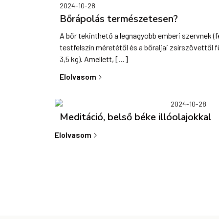
2024-10-28
Bőrápolás természetesen?
A bőr tekinthető a legnagyobb emberi szervnek (fe
testfelszín méretétől és a bőraljai zsírszövettől
3,5 kg). Amellett, […]
Elolvasom
2024-10-28
Meditáció, belső béke illóolajokkal
Elolvasom