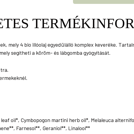
ETES TERMÉKINFO
k, mely 4 bio illóolaj egyedülálló komplex keveréke. Tartal
mely segítheti a köröm- és lábgomba gyógyítását.
tra.
yermekeknél.
eaf oil*, Cymbopogon martini herb oil*, Melaleuca alternifo
onene**, Farnesol**, Geraniol**, Linalool**