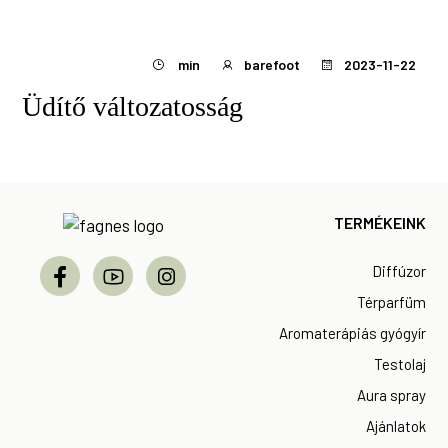
min
barefoot
2023-11-22
Üdítő változatosság
Footer
TERMÉKEINK
Diffúzor
Térparfüm
Aromaterápiás gyógyír
Testolaj
Aura spray
Ajánlatok