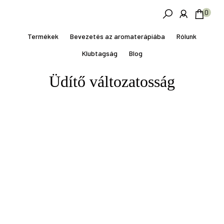
Skip
Ugrás
0
to
a
main
lábléchez
Termékek
Bevezetés az aromaterápiába
Rólunk
content
Klubtagság
Blog
Üdítő változatosság