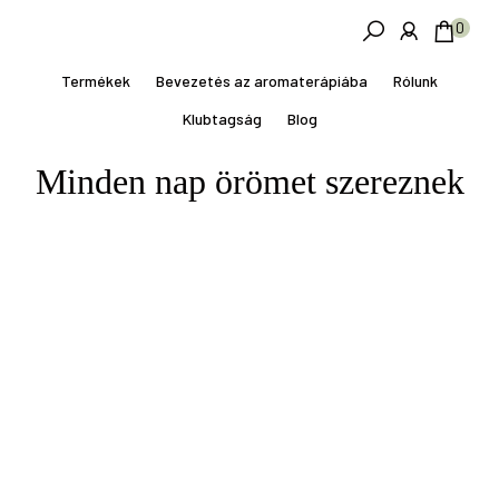
Skip
Ugrás
0
to
a
main
lábléchez
Termékek
Bevezetés az aromaterápiába
Rólunk
content
Klubtagság
Blog
Minden nap örömet szereznek