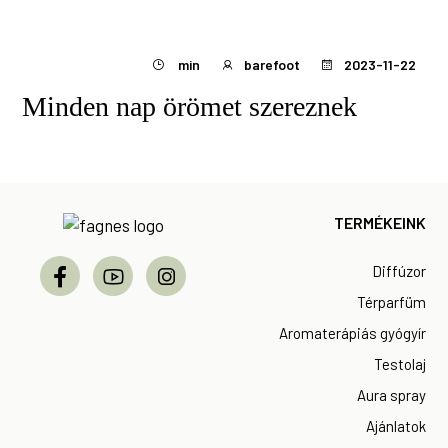
min
barefoot
2023-11-22
Minden nap örömet szereznek
Footer
TERMÉKEINK
Diffúzor
Térparfüm
Aromaterápiás gyógyír
Testolaj
Aura spray
Ajánlatok